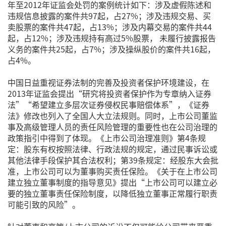
年至2012年证监会处罚的案例统计如下：涉及虚假陈述和
违规信息披露的案件共97起，占27%；涉及违规交易、买
卖股票的案件共47起，占13%；涉及内幕交易的案件共44
起，占12%；涉及违规持有高过5%股票， 未履行披露报告
义务的案件共25起，占7%；涉及操纵股价的案件共16起，
占4%。
中国日益重视证券法制的完善及投资者保护环境建设，在
2013年证监会提出“研究将投资者保护作为专章纳入证券
法”“希望建立多层次证券侵权民事赔偿体系”，《证券
法》修改也列入了全国人大立法规则。同时，上市公司董监
事及高级管理人员的责任风险管理的重要性也在公司治理的
政策指引中得到了体现。《上市公司治理准则》第4条规
定：股东有权按照法律、行政法规的规定，通过民事诉讼或
其他法律手段保护其合法权利；第39条规定：经股东大会批
准，上市公司可以为董事购买责任保险。《关于在上市公司
建立独立董事制度的指导意见》提出“上市公司可以建立必
要的独立董事责任保险制度，以降低独立董事正常履行职责
可能引致的风险”。