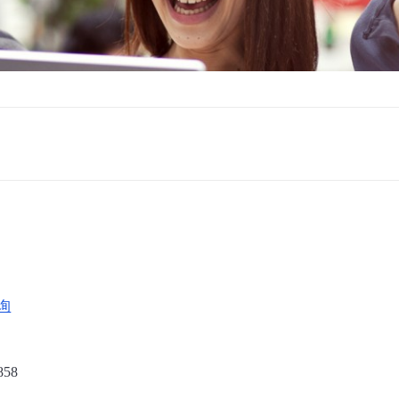
询
858