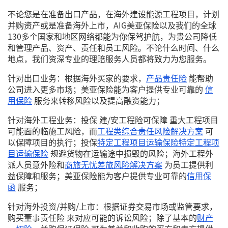
不论您是在准备出口产品，在海外建设能源工程项目，计划
并购资产或是准备海外上市，AIG美亚保险以及我们的全球
130多个国家和地区网络都能为你保驾护航，为贵公司降低
和管理产品、资产、责任和员工风险。不论什么时间、什么
地点，我们资深专业的理赔服务人员都将致力为您服务。
针对出口业务：根据海外买家的要求，
产品责任险
能帮助
公司进入更多市场；美亚保险能为客户提供专业可靠的
信
用保险
服务来转移风险以及提高融资能力；
针对海外工程业务：投保 建/安工程险可保障 重大工程项目
可能面的临施工风险，而
工程类综合责任风险解决方案
可
以保障项目的执行；投保
特定工程项目运输保险特定工程项
目运输保险
规避货物在运输途中损毁的风险；海外工程外
派人员意外险和
商旅无忧差旅风险解决方案
为员工提供利
益保障和服务；美亚保险能为客户提供专业可靠的
信用保
函
服务；
针对海外投资/并购/上市：根据证券交易市场或监管要求，
购买董事责任险 来对应可能的诉讼风险；除了基本的
财产