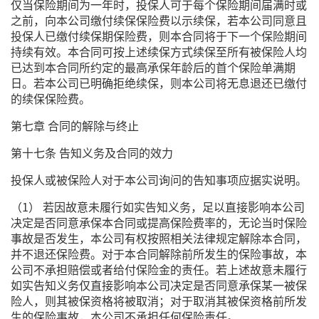
仅当保险期间为一年时，投保人可于每个保险期间届满时或
之前，向本公司缴付续保保险费以示续保，若本公司同意且
投保人已缴付续保期保险费，则本合同将于下一个保险期间
持续有效。本合同可按上述续保方式续保至所有被保险人均
已达到本合同所约定的最高承保年龄后的首个保险单满期
日。若本公司已明确拒绝续保，则本公司将无息退还已缴付
的续保保险费。
第七章 合同的解除与终止
第十七条 告知义务及合同的效力
投保人或被保险人对于本公司询问的告知事项应据实说明。
（1） 若因故意未履行如实告知义务，足以直接影响本公司
决定是否同意承保本合同或提高保险费率的，无论当时保险
事故是否发生，本公司有权按照相关法律规定解除本合同，
并不退还保险费。对于本合同解除前所发生的保险事故，本
公司不承担赔偿或者给付保险金的责任。若上述故意未履行
如实告知义务仅直接影响本公司决定是否同意承保某一被保
险人，则其被保资格将被取消；对于取消其被保资格前所发
生的保险事故，本公司不承担任何保险责任。