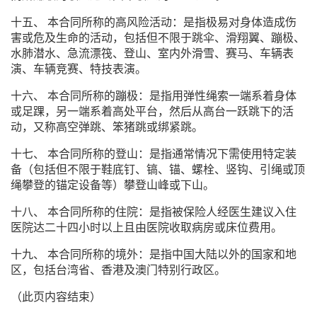
十五、 本合同所称的高风险活动：是指极易对身体造成伤
害或危及生命的活动，包括但不限于跳伞、滑翔翼、蹦极、
水肺潜水、急流漂筏、登山、室内外滑雪、赛马、车辆表
演、车辆竞赛、特技表演。
十六、 本合同所称的蹦极：是指用弹性绳索一端系着身体
或足踝，另一端系着高处平台，然后从高台一跃跳下的活
动，又称高空弹跳、笨猪跳或绑紧跳。
十七、 本合同所称的登山：是指通常情况下需使用特定装
备（包括但不限于鞋底钉、镐、锚、螺栓、竖钩、引绳或顶
绳攀登的锚定设备等）攀登山峰或下山。
十八、 本合同所称的住院：是指被保险人经医生建议入住
医院达二十四小时以上且由医院收取病房或床位费用。
十九、 本合同所称的境外：是指中国大陆以外的国家和地
区，包括台湾省、香港及澳门特别行政区。
（此页内容结束）