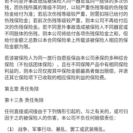
若不同意外事故造成被保险人同一器官或同一肢体的多次伤
残，而伤残所属的等级不同时，以较严重伤残等级的伤残保
险金给付为准；若后次伤残等级较严重，则需扣除已给付的
伤残保险金；若前次伤残等级较严重，则本公司不再给付后
次的伤残保险金。若不同意外事故造成被保险人不同器官或
不同肢体的伤残，则本公司将给付各项伤残保险金之和，但
给付金额之总数以本合同保险单上所载该被保险人相应的保
险金额为限。
若该被保险人为同一旅行自愿投保由本公司承保的多种综合
保险（不包括团体保险），且在不同保障产品中有相同保险
利益的，则本公司仅按其中保险金额最高者做出赔偿，并退
还其它保险项下已收取的相应保险利益的保险费。
第五章 责任免除
第十三条 责任免除
任何直接或间接由于下列情形引起的，与之有关的，或可归
因于之的被保险人的伤害，本公司不负任何赔偿责任：
（
1
） 战争、军事行动、暴乱、罢工或武装叛乱。