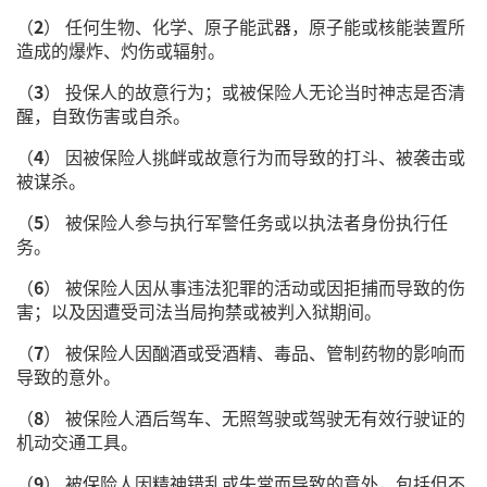
（
2
） 任何生物、化学、原子能武器，原子能或核能装置所
造成的爆炸、灼伤或辐射。
（
3
） 投保人的故意行为；或被保险人无论当时神志是否清
醒，自致伤害或自杀。
（
4
） 因被保险人挑衅或故意行为而导致的打斗、被袭击或
被谋杀。
（
5
） 被保险人参与执行军警任务或以执法者身份执行任
务。
（
6
） 被保险人因从事违法犯罪的活动或因拒捕而导致的伤
害；以及因遭受司法当局拘禁或被判入狱期间。
（
7
） 被保险人因酗酒或受酒精、毒品、管制药物的影响而
导致的意外。
（
8
） 被保险人酒后驾车、无照驾驶或驾驶无有效行驶证的
机动交通工具。
（
9
） 被保险人因精神错乱或失常而导致的意外，包括但不