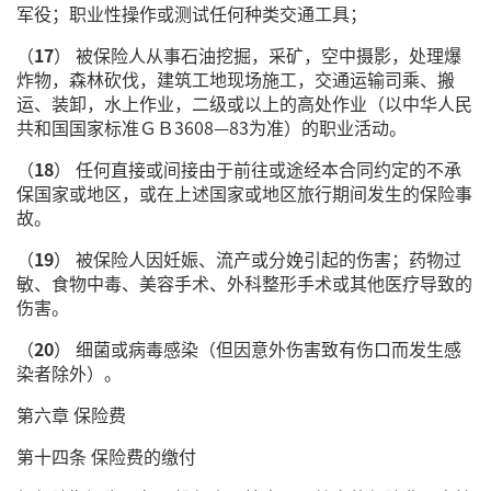
军役；职业性操作或测试任何种类交通工具；
（
17
） 被保险人从事石油挖掘，采矿，空中摄影，处理爆
炸物，森林砍伐，建筑工地现场施工，交通运输司乘、搬
运、装卸，水上作业，二级或以上的高处作业（以中华人民
共和国国家标准ＧＢ3608—83为准）的职业活动。
（
18
） 任何直接或间接由于前往或途经本合同约定的不承
保国家或地区，或在上述国家或地区旅行期间发生的保险事
故。
（
19
） 被保险人因妊娠、流产或分娩引起的伤害；药物过
敏、食物中毒、美容手术、外科整形手术或其他医疗导致的
伤害。
（
20
） 细菌或病毒感染（但因意外伤害致有伤口而发生感
染者除外）。
第六章 保险费
第十四条 保险费的缴付