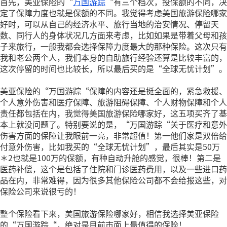
首先，美亚保险的“
万国游踪
“有三个档次，投保额的不同，决
定了保障力度也就是保额的不同。我觉得考虑美国旅游保险哪家
好时，可以从自己的经济水平、旅行当地的治安情况、停留天
数、同行人的身体状况几方面来考虑，比如如果是带着父母和孩
子来旅行，一般我都会选择保障力度最大的那种保险。这次只有
我和老公两个人，我们本身的自助旅行经验还算是比较丰富的，
这次停留的时间也比较长，所以最后买的是“全球无忧计划”。
美亚保险的“万国游踪“保障的内容还是挺全面的，紧急救援、
个人意外伤害和医疗保障、旅游阻碍保障、个人财物保障和个人
责任都包括在内，我觉得美国旅游保险哪家好，这五项买齐了基
本上就没问题了。特别要说的是，“万国游踪“关于医疗和意外
伤害方面的保障让我眼前一亮，非常超值！第一他们家是双倍给
付意外伤害，比如我买的“全球无忧计划”，最后其实是50万
＊2也就是100万的保额，有种自动升舱的感觉，很棒！第二是
医药补偿，这个是包括了住院和门诊医药费用，以及一些进口药
品在内，非常难得，因为很多其他保险公司都不会给报这些，对
保险公司来说很亏的！
整个保险看下来，美国旅游保险哪家好，相信我选择美亚保险
的“万国游踪“，绝对是目前市面上最值得的保险！