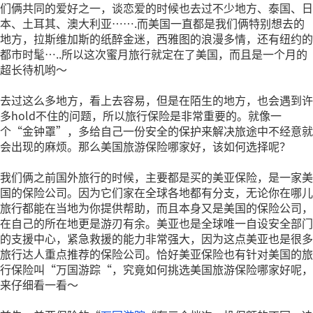
们俩共同的爱好之一，谈恋爱的时候也去过不少地方、泰国、日
本、土耳其、澳大利亚…….而美国一直都是我们俩特别想去的
地方，拉斯维加斯的纸醉金迷，西雅图的浪漫多情，还有纽约的
都市时髦…..所以这次蜜月旅行就定在了美国，而且是一个月的
超长待机哟～
去过这么多地方，看上去容易，但是在陌生的地方，也会遇到许
多hold不住的问题，所以旅行保险是非常重要的。就像一
个“金钟罩”，多给自己一份安全的保护来解决旅途中不经意就
会出现的麻烦。那么美国旅游保险哪家好，该如何选择呢？
我们俩之前国外旅行的时候，主要都是买的美亚保险，是一家美
国的保险公司。因为它们家在全球各地都有分支，无论你在哪儿
旅行都能在当地为你提供帮助，而且本身又是美国的保险公司，
在自己的所在地更是游刃有余。美亚也是全球唯一自设安全部门
的支援中心，紧急救援的能力非常强大，因为这点美亚也是很多
旅行达人重点推荐的保险公司。恰好美亚保险也有针对美国的旅
行保险叫“万国游踪“，究竟如何挑选美国旅游保险哪家好呢，
来仔细看一看～