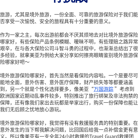
旅游，尤其是境外旅游，一份全面、可靠的旅游保险对于我们能
否享受一次愉悦、安全的旅程具有十分重要的意义。
作为一家之主，每次出游前都会不厌其烦地去对比境外旅游保险
哪家好，有些保险产品条例模糊、暧昧不明，有些理赔之路异常
艰辛，在与各大保险公司斗智斗勇的过程中，也渐渐总结出了很
多经验，就拿美亚为例给大家分享如何擦亮眼睛鉴别境外旅游保
险哪家好吧～
境外旅游保险哪家好，首先当然是看保险内容啦。一个是要尽可
能地全面，意外伤害、意外医疗保障，财产损失等等都要涵盖
到，另一个就是个性化选择要多，像美亚“
万国游踪
”考虑到
欧洲国家近期动乱事件较多，特别推出了旅行绑架及非法拘禁的
保障，还有像我们家出去玩都是举家出行，购买一份保障也能让
我们无后顾之忧地放心游玩。
境外旅游保险哪家好，我觉得有没有救援服务真的特别重要。在
意外发生的当下帮我解决问题，比回国后给我一点补偿金更有意
义。所以像美亚有一支全年24小时救援的Travel Guard救援团