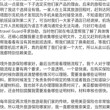
队这一点是我一下子选定买他们家产品的理由，后来的旅程也证
明了我这个选择没有错。一家人在土耳其旅游回程时，赶到达阿
塔图尔克机场才发现因为手机未能及时接受消息，不知道我们的
航班延误到第二天了，可当时我们一大家子酒店已经退掉，机场
工作人员和我因为语言不通沟通完全无法沟通，只好打电话给
travel Guard寻求协助，当时他们就在电话里帮我了解了具体情
况，还细心提醒我要注意收集哪些证明文件，之后又赶到机场来
帮我看看有没有其他航班选择，帮我们搞定了换乘航班，等我们
都登机后才离开，真的是帮了我们全家一个大忙，所以从此以后
我都特别信赖美亚。
境外旅游保险哪家好，最后当然是看理赔流程了。我个人对于理
赔流程主要有两个要求，一个是透明，一个是快速。在购买保险
的时候你跟我说清楚哪些情况可以理赔，需要准备哪些证明材
料，那到时候发生了免责条例中规定的情况或者我自己知道缺少
关键材料后，我也就不去办理理赔浪费时间了。美亚都做得特别
好，还会特别提醒我需要准备哪些证明材料，材料审核也很快。
每年固定两次境外旅游是我们家的传统，使用美亚保险也非常愉
快，所以境外旅游保险哪家好，我一直都很推崇美亚，当然如果