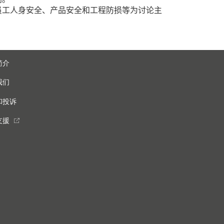
员工人身安全、产品安全和工程防损等为讨论主
简介
我们
和投诉
支援
external_link