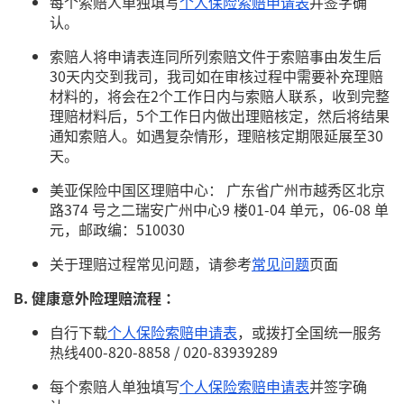
每个索赔人单独填写
个人保险索赔申请表
并签字确
认。
索赔人将申请表连同所列索赔文件于索赔事由发生后
30天内交到我司，我司如在审核过程中需要补充理赔
材料的，将会在2个工作日内与索赔人联系，收到完整
理赔材料后，5个工作日内做出理赔核定，然后将结果
通知索赔人。如遇复杂情形，理赔核定期限延展至30
天。
美亚保险中国区理赔中心： 广东省广州市越秀区北京
路374 号之二瑞安广州中心9 楼01-04 单元，06-08 单
元，邮政编：510030
关于理赔过程常见问题，请参考
常见问题
页面
B. 健康意外险理赔流程 ：
自行下载
个人保险索赔申请表
，或拨打全国统一服务
热线400-820-8858 / 020-83939289
每个索赔人单独填写
个人保险索赔申请表
并签字确