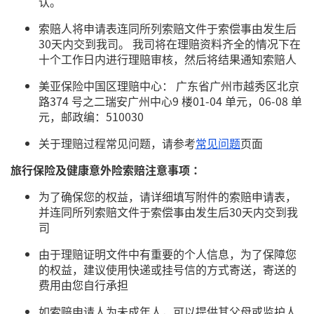
认。
索赔人将申请表连同所列索赔文件于索偿事由发生后
30天内交到我司。 我司将在理赔资料齐全的情况下在
十个工作日内进行理赔审核，然后将结果通知索赔人
美亚保险中国区理赔中心： 广东省广州市越秀区北京
路374 号之二瑞安广州中心9 楼01-04 单元，06-08 单
元，邮政编：510030
关于理赔过程常见问题，请参考
常见问题
页面
旅行保险及健康意外险索赔注意事项 ：
为了确保您的权益，请详细填写附件的索赔申请表，
并连同所列索赔文件于索偿事由发生后30天内交到我
司
由于理赔证明文件中有重要的个人信息，为了保障您
的权益，建议使用快递或挂号信的方式寄送，寄送的
费用由您自行承担
如索赔申请人为未成年人，可以提供其父母或监护人